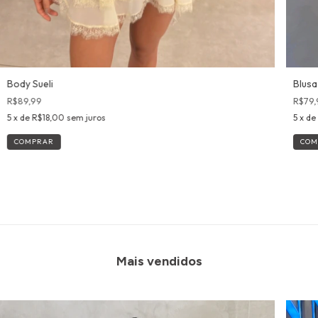
Body Sueli
Blusa
R$89,99
R$79,
5
x de
R$18,00
sem juros
5
x de
COMPRAR
COM
Mais vendidos