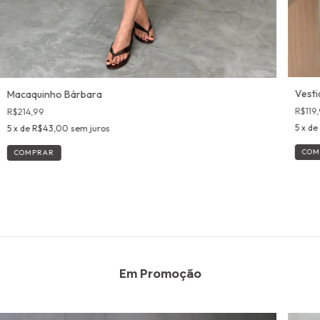
Vesti
Macaquinho Bárbara
R$119
R$214,99
5
x de
5
x de
R$43,00
sem juros
COM
COMPRAR
Em Promoção