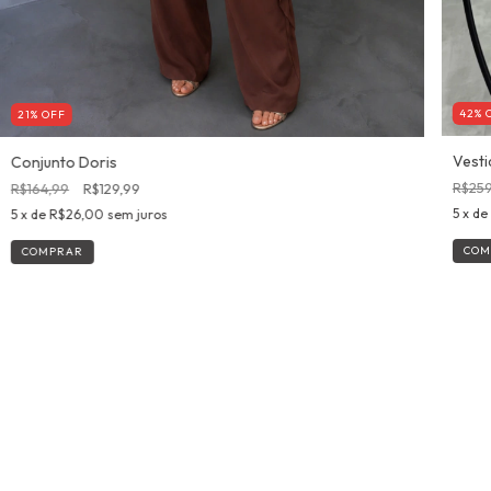
42
%
21
%
OFF
Vest
Conjunto Doris
R$259
R$164,99
R$129,99
5
x de
5
x de
R$26,00
sem juros
COM
COMPRAR