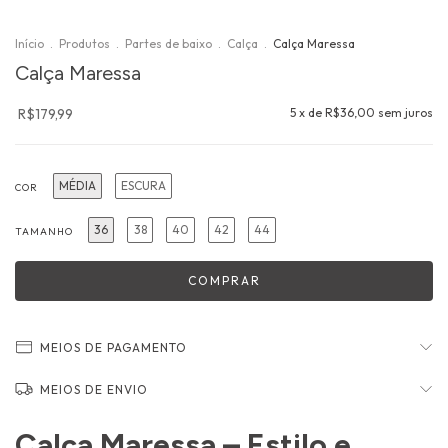
Início
.
Produtos
.
Partes de baixo
.
Calça
.
Calça Maressa
Calça Maressa
R$179,99
5
x de
R$36,00
sem juros
MÉDIA
ESCURA
COR
36
38
40
42
44
TAMANHO
MEIOS DE PAGAMENTO
MEIOS DE ENVIO
Calça Maressa – Estilo e