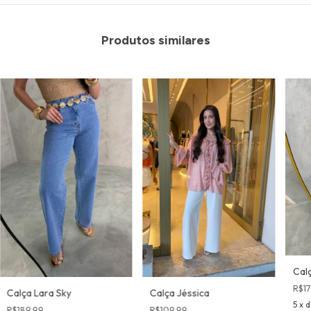
Produtos similares
Calç
R$17
Calça Lara Sky
Calça Jéssica
5
x 
R$189,99
R$109,99